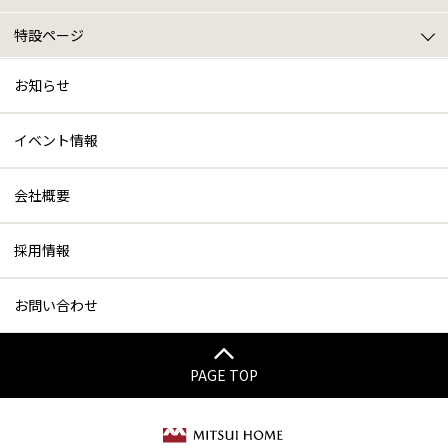
リフォームトップ
ニュース･イベント情報
戸建てリフォームについて
マンションリフォームについて
施設系リフォームについて
特設ページ
特設ページトップ
VR展示場 / Youtube動画紹介
三井ホームプレミアム
お知らせ
イベント情報
会社概要
採用情報
お問い合わせ
PAGE TOP