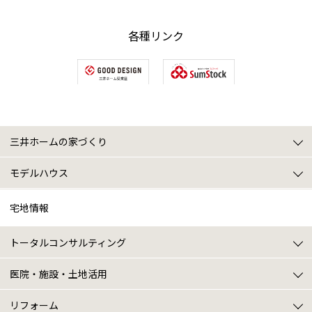
各種リンク
三井ホームの家づくり
三井ホームの家づくりトップ
2x4のパイオニア
三井ホームのテクノロジー
寒冷地仕様
スマートブリーズ
プレミアム・モノコック工法
5つの性能
アフターサポート
オーナー様特典
モデルハウス
モデルハウストップ
豊平モデルハウス
北24条モデルハウス
ショールーム(デザインセンター)
商品ラインナップ
タイプ別モデル診断
施工実例
宅地情報
トータルコンサルティング
トータルコンサルティングトップ
建築プラン
土地探し
住まいの売却(買い替え)
土地・建物の税金相談
土地・建物の資金計画
医院・施設・土地活用
医院・施設・土地活用トップ
医院建築
施設建築
土地活用
リフォーム