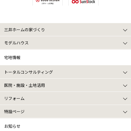
三井ホームの家づくり
三井ホームの家づくりトップ
2x4のパイオニア
三井ホームのテクノロジー
寒冷地仕様
スマートブリーズ
プレミアム・モノコック工法
5つの性能
アフターサポート
オーナー様特典
モデルハウス
モデルハウストップ
豊平モデルハウス
北24条モデルハウス
ショールーム(デザインセンター)
商品ラインナップ
タイプ別モデル診断
施工実例
宅地情報
トータルコンサルティング
トータルコンサルティングトップ
建築プラン
土地探し
住まいの売却(買い替え)
土地・建物の税金相談
土地・建物の資金計画
医院・施設・土地活用
医院・施設・土地活用トップ
医院建築
施設建築
土地活用
リフォーム
リフォームトップ
ニュース･イベント情報
戸建てリフォームについて
マンションリフォームについて
施設系リフォームについて
特設ページ
特設ページトップ
VR展示場 / Youtube動画紹介
三井ホームプレミアム
お知らせ