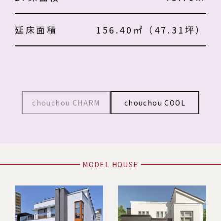
延床面積
156.40㎡（47.31坪）
chouchou CHARM
chouchou COOL
MODEL HOUSE