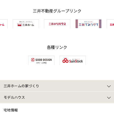
三井不動産グループリンク
各種リンク
三井ホームの家づくり
三井ホームの家づくりトップ
2x4のパイオニア
三井ホームのテクノロジー
寒冷地仕様
スマートブリーズ
プレミアム・モノコック工法
5つの性能
アフターサポート
オーナー様特典
モデルハウス
モデルハウストップ
豊平モデルハウス
北24条モデルハウス
ショールーム(デザインセンター)
商品ラインナップ
タイプ別モデル診断
施工実例
宅地情報