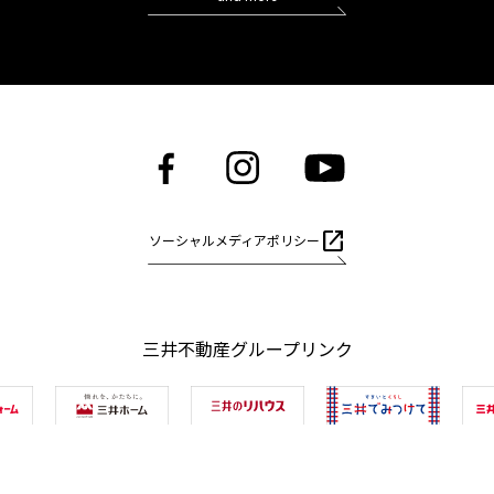
open_in_new
ソーシャルメディアポリシー
三井不動産グループリンク