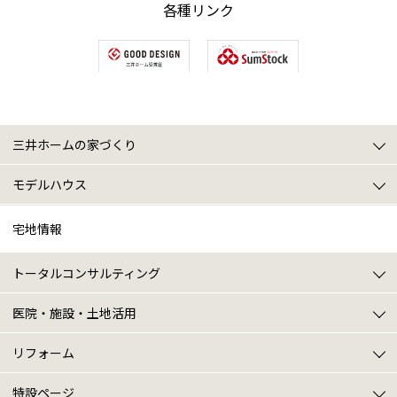
各種リンク
三井ホームの家づくり
三井ホームの家づくりトップ
2x4のパイオニア
三井ホームのテクノロジー
寒冷地仕様
スマートブリーズ
プレミアム・モノコック工法
5つの性能
アフターサポート
オーナー様特典
モデルハウス
モデルハウストップ
豊平モデルハウス
北24条モデルハウス
ショールーム(デザインセンター)
商品ラインナップ
タイプ別モデル診断
施工実例
宅地情報
トータルコンサルティング
トータルコンサルティングトップ
建築プラン
土地探し
住まいの売却(買い替え)
土地・建物の税金相談
土地・建物の資金計画
医院・施設・土地活用
医院・施設・土地活用トップ
医院建築
施設建築
土地活用
リフォーム
リフォームトップ
ニュース･イベント情報
戸建てリフォームについて
マンションリフォームについて
施設系リフォームについて
特設ページ