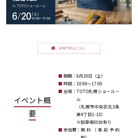
■
開期：
6月20日（土）
■
時間：
10:00～17:00
■
会場：
TOTO札幌ショールー
イベント概
ム
（札幌市中央区北3条
要
東4丁目1-10）
※駐車場60台有り
■
参加費：
無料（事前予約
制）